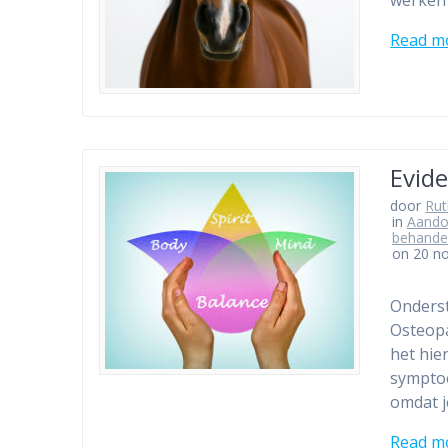
Read m
Evid
door
Ru
in
Aando
behande
on 20 n
Onderst
Osteopa
het hie
symptoo
omdat j
Read m