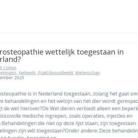
erosteopathie wettelijk toegestaan in
rland?
th Cohen
eningen
,
Netwerk
,
Praktijkvoorbeeld
,
Wetenschap
cember 2025
rosteopathie is in Nederland toegestaan, zolang het gaat om
ve behandelingen en het welzijn van het dier wordt gerespec
t de wet hierover?De Wet dieren verbiedt alleen een beperk
risicovolle medische ingrepen, zoals operaties, injecties en
.Behandelingen die niet op deze lijst staan, zijn toegestaan
lingen zijn wél toegestaan?Onder andere: Deze behandeli
op functie, beweging en…