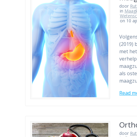
door
Ru
in
Maagk
Wetensc
on 10 ap
Volgens
(2019) 
met het
verhelp
maagzuu
als ost
maagzuu
Read m
Orth
door
Ru