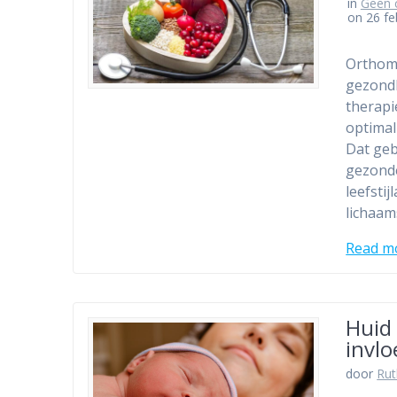
in
Geen 
on 26 fe
Orthomo
gezondh
therapi
optimal
Dat geb
gezond
leefsti
lichaam
Read m
Huid
invl
door
Ru