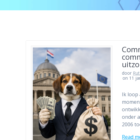
Comm
comm
uitzo
door
Ru
on 11 ja
Ik loop
moment 
ontwikk
onder a
2006 t
Read m