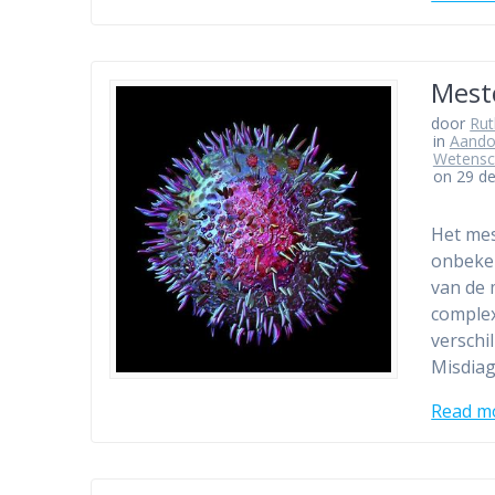
Mest
door
Ru
in
Aando
Wetensc
on 29 d
Het mes
onbeken
van de 
comple
verschi
Misdiag
Read m