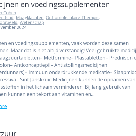
cijnen en voedingssupplementen
th Cohen
en Kind
,
Maagklachten
,
Orthomoleculaire Therapie
,
voorbeeld
,
Wetenschap
ovember 2024
jnen en voedingssupplementen, vaak worden deze samen
en. Maar dat is niet altijd verstandig! Veel gebruikte medici
Maagzuurtabletten– Metformine– Plastabletten– Prednison 
olon– Anticonceptiepil– Antistollingsmedicijnen
verdunners)– Immuun onderdrukkende medicatie– Slaapmid
ressiva– Sint Janskruid Medicijnen kunnen de opnamen van
sstoffen in het lichaam verminderen. Bij lang gebruik van
nen kunnen een tekort aan vitaminen en…
ore
zuur