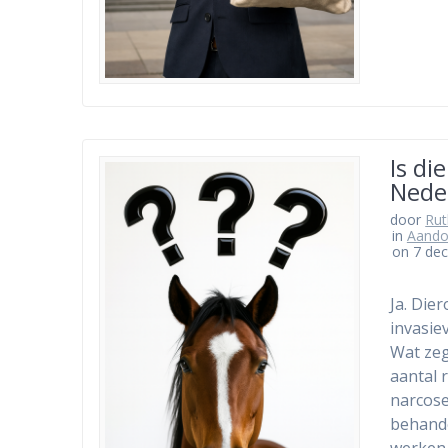
Is di
Nede
door
Ru
in
Aando
on 7 de
Ja. Die
invasie
Wat zeg
aantal 
narcose
behande
werken 