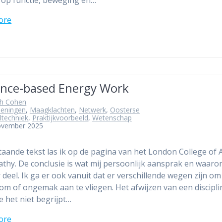
ore
ence-based Energy Work
th Cohen
eningen
,
Maagklachten
,
Netwerk
,
Oosterse
ltechniek
,
Praktijkvoorbeeld
,
Wetenschap
ovember 2025
aande tekst las ik op de pagina van het London College of 
thy. De conclusie is wat mij persoonlijk aansprak en waaro
r deel. Ik ga er ook vanuit dat er verschillende wegen zijn o
m of ongemak aan te vliegen. Het afwijzen van een discipli
e het niet begrijpt…
ore