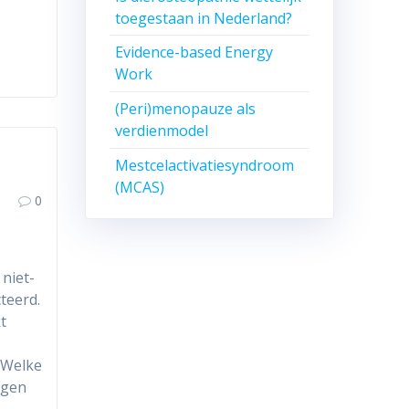
toegestaan in Nederland?
Evidence-based Energy
Work
(Peri)menopauze als
verdienmodel
Mestcelactivatiesyndroom
(MCAS)
0
 niet-
teerd.
t
. Welke
ngen