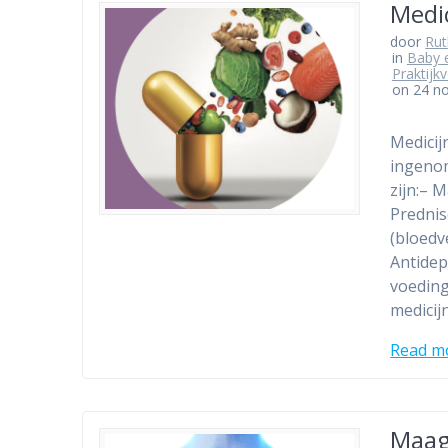
Medi
door
Ru
in
Baby 
Praktijk
on 24 n
Medici
ingenom
zijn:– 
Prednis
(bloed
Antidep
voeding
medicij
Read m
Maag