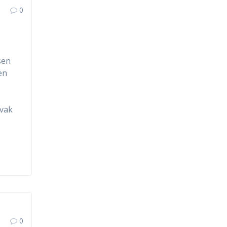
0
sen
en
 vak
0