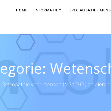
HOME
INFORMATIE
SPECIALISATIES MEN
egorie:
Wetensc
Osteopathie voor mensen (MSc D.O.) en dieren