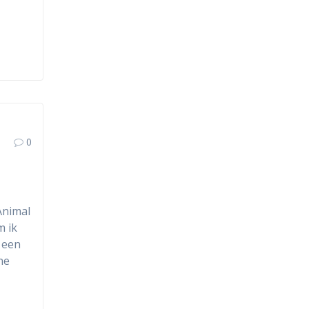
0
Animal
m ik
m een
ne