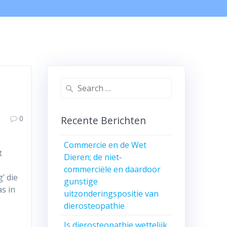
Search
for:
0
Recente Berichten
Commercie en de Wet
t
Dieren; de niet-
commerciële en daardoor
’ die
gunstige
s in
uitzonderingspositie van
dierosteopathie
Is dierosteopathie wettelijk