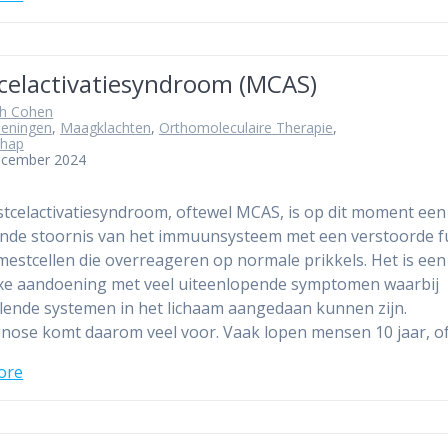
celactivatiesyndroom (MCAS)
th Cohen
eningen
,
Maagklachten
,
Orthomoleculaire Therapie
,
hap
ecember 2024
tcelactivatiesyndroom, oftewel MCAS, is op dit moment een
de stoornis van het immuunsysteem met een verstoorde f
mestcellen die overreageren op normale prikkels. Het is een
xe aandoening met veel uiteenlopende symptomen waarbij
llende systemen in het lichaam aangedaan kunnen zijn.
nose komt daarom veel voor. Vaak lopen mensen 10 jaar, o
ore