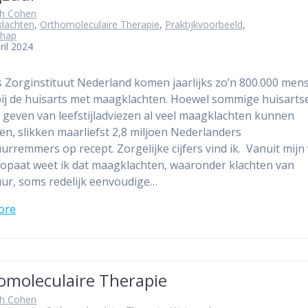
th Cohen
lachten
,
Orthomoleculaire Therapie
,
Praktijkvoorbeeld
,
hap
ril 2024
 Zorginstituut Nederland komen jaarlijks zo’n 800.000 men
bij de huisarts met maagklachten. Hoewel sommige huisarts
 geven van leefstijladviezen al veel maagklachten kunnen
en, slikken maarliefst 2,8 miljoen Nederlanders
rremmers op recept. Zorgelijke cijfers vind ik. Vanuit mijn
eopaat weet ik dat maagklachten, waaronder klachten van
r, soms redelijk eenvoudige…
ore
omoleculaire Therapie
th Cohen