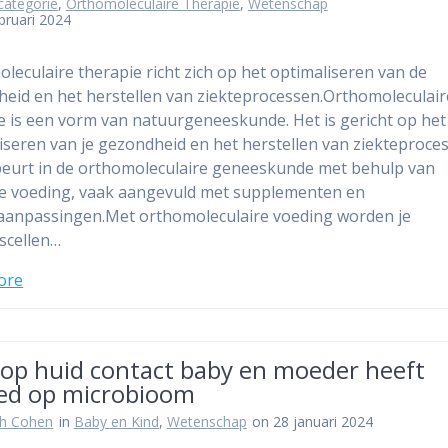
categorie
,
Orthomoleculaire Therapie
,
Wetenschap
bruari 2024
leculaire therapie richt zich op het optimaliseren van de
eid en het herstellen van ziekteprocessen.Orthomoleculair
e is een vorm van natuurgeneeskunde. Het is gericht op het
iseren van je gezondheid en het herstellen van ziekteproce
eurt in de orthomoleculaire geneeskunde met behulp van
e voeding, vaak aangevuld met supplementen en
jlaanpassingen.Met orthomoleculaire voeding worden je
scellen…
ore
 op huid contact baby en moeder heeft
oed op microbioom
th Cohen
in
Baby en Kind
,
Wetenschap
on 28 januari 2024