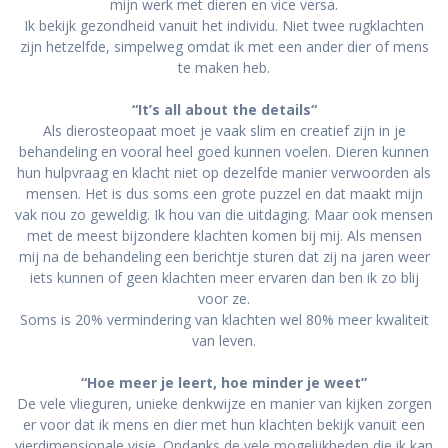
mijn werk met dieren en vice versa.
Ik bekijk gezondheid vanuit het individu. Niet twee rugklachten
zijn hetzelfde, simpelweg omdat ik met een ander dier of mens
te maken heb.
“It’s all about the details“
Als dierosteopaat moet je vaak slim en creatief zijn in je
behandeling en vooral heel goed kunnen voelen. Dieren kunnen
hun hulpvraag en klacht niet op dezelfde manier verwoorden als
mensen. Het is dus soms een grote puzzel en dat maakt mijn
vak nou zo geweldig. Ik hou van die uitdaging. Maar ook mensen
met de meest bijzondere klachten komen bij mij. Als mensen
mij na de behandeling een berichtje sturen dat zij na jaren weer
iets kunnen of geen klachten meer ervaren dan ben ik zo blij
voor ze.
Soms is 20% vermindering van klachten wel 80% meer kwaliteit
van leven.
“Hoe meer je leert, hoe minder je weet”
De vele vlieguren, unieke denkwijze en manier van kijken zorgen
er voor dat ik mens en dier met hun klachten bekijk vanuit een
vierdimensionale visie. Ondanks de vele mogelijkheden die ik kan