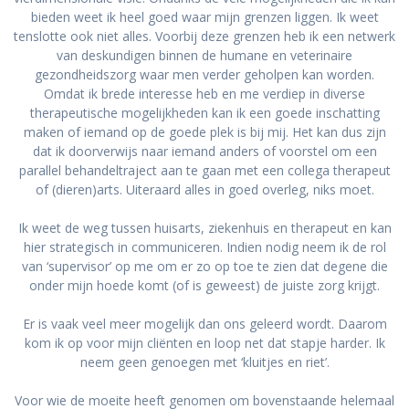
bieden weet ik heel goed waar mijn grenzen liggen. Ik weet
tenslotte ook niet alles. Voorbij deze grenzen heb ik een netwerk
van deskundigen binnen de humane en veterinaire
gezondheidszorg waar men verder geholpen kan worden.
Omdat ik brede interesse heb en me verdiep in diverse
therapeutische mogelijkheden kan ik een goede inschatting
maken of iemand op de goede plek is bij mij. Het kan dus zijn
dat ik doorverwijs naar iemand anders of voorstel om een
parallel behandeltraject aan te gaan met een collega therapeut
of (dieren)arts. Uiteraard alles in goed overleg, niks moet.
Ik weet de weg tussen huisarts, ziekenhuis en therapeut en kan
hier strategisch in communiceren. Indien nodig neem ik de rol
van ‘supervisor’ op me om er zo op toe te zien dat degene die
onder mijn hoede komt (of is geweest) de juiste zorg krijgt.
Er is vaak veel meer mogelijk dan ons geleerd wordt. Daarom
kom ik op voor mijn cliënten en loop net dat stapje harder. Ik
neem geen genoegen met ‘kluitjes en riet’.
Voor wie de moeite heeft genomen om bovenstaande helemaal