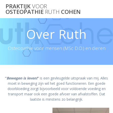
Skip
PRAKTIJK
VOOR
to
OSTEOPATHIE
RUTH
COHEN
content
Over Ruth
Osteopathie voor mensen (MSc D.O.) en dieren
“
Bewegen is leven!
”
is een gevleugelde uitspraak van mij. Alles
moet in beweging zijn wil het goed functioneren. Een goede
doorbloeding zorgt bijvoorbeeld voor voldoende voeding en
transport maar ook een goede afvoer van afvalstoffen. Dat
laatste is minstens zo belangrijk.