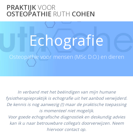
Skip
PRAKTIJK
VOOR
to
OSTEOPATHIE
RUTH
COHEN
content
Echografie
Osteopathie voor mensen (MSc D.O.) en dieren
In verband met het beëindigen van mijn humane
fysiotherapiepraktijk is echografie uit het aanbod verwijderd.
De kennis is nog aanwezig (!) maar de praktische toepassing
is momenteel niet mogelijk.
Voor goede echografische diagnostiek en deskundig advies
kan ik u naar betrouwbare collega’s doorverwijzen. Neem
hiervoor contact op.