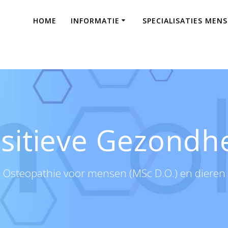
HOME
INFORMATIE
SPECIALISATIES MEN
sitieve Gezondh
Osteopathie voor mensen (MSc D.O.) en dieren