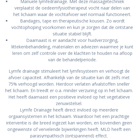
Manuele lymfedrainage. Met deze massagetechniek
verplaatst de oedeemfysiotherapeut vocht naar delen van
het lichaam waar de vochtafvoer wel normaal functioneert.
Bandages, tape en therapeutische kousen. Zo wordt
vochtophoping voorkomen en kun je zorgen dat de ontstane
situatie stabiel blijft.
Daarnaast is er aandacht voor huidverzorging,
littekenbehandeling, materialen en adviezen waarmee je kunt
leren om zelf controle over de klachten te houden na afloop
van de behandelperiode.
Lymfe drainage stimuleert het lymfesysteem en verhoogt de
afvoer capaciteit. Afhankelijk van de situatie kan dit zelfs met
75% verhoogd worden. Hierdoor verlaten afvalstoffen sneller
het lichaam. En treedt er o.a. minder verzuring op in het lichaam.
Het heeft daarnaast een positieve invloed op het vegetatieve
zenuwstelsel.
Lymfe Drainage heeft direct invloed op meerdere
orgaansystemen in het lichaam. Waardoor het een prachtige
interventie is die breed ingezet kan worden, en bovendien geen
ongewenste of vervelende bijwerkingen heeft. MLD heeft een
parasympathisch (ontspannend) effect.