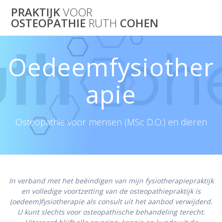
Skip
PRAKTIJK
VOOR
to
OSTEOPATHIE
RUTH
COHEN
content
Oedeemfysiother
apie
Osteopathie voor mensen (MSc D.O.) en dieren
In verband met het beëindigen van mijn fysiotherapiepraktijk
en volledige voortzetting van de osteopathiepraktijk is
(oedeem)fysiotherapie als consult uit het aanbod verwijderd.
U kunt slechts voor osteopathische behandeling terecht.