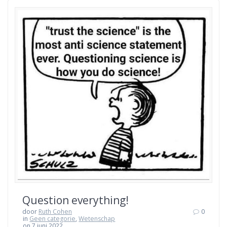
Question everything!
door
Ruth Cohen
0
in
Geen categorie
,
Wetenschap
on 7 juni 2022