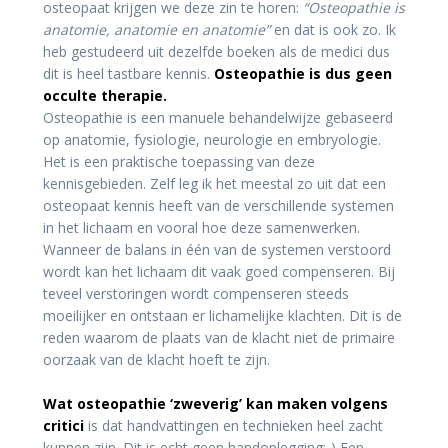
osteopaat krijgen we deze zin te horen:
“Osteopathie is
anatomie, anatomie en anatomie”
en dat is ook zo. Ik
heb gestudeerd uit dezelfde boeken als de medici dus
dit is heel tastbare kennis.
Osteopathie is dus geen
occulte therapie.
Osteopathie is een manuele behandelwijze gebaseerd
op anatomie, fysiologie, neurologie en embryologie.
Het is een praktische toepassing van deze
kennisgebieden. Zelf leg ik het meestal zo uit dat een
osteopaat kennis heeft van de verschillende systemen
in het lichaam en vooral hoe deze samenwerken.
Wanneer de balans in één van de systemen verstoord
wordt kan het lichaam dit vaak goed compenseren. Bij
teveel verstoringen wordt compenseren steeds
moeilijker en ontstaan er lichamelijke klachten. Dit is de
reden waarom de plaats van de klacht niet de primaire
oorzaak van de klacht hoeft te zijn.
Wat osteopathie ‘zweverig’ kan maken volgens
critici
is dat handvattingen en technieken heel zacht
kunnen zijn. Dit is echt geen handoplegging;-) Een