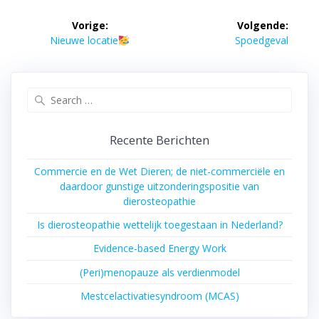
Bericht
Vorige:
Volgende:
navigatie
Vorig
Volgend
Nieuwe locatie
Spoedgeval
bericht:
bericht:
Search
for:
Recente Berichten
Commercie en de Wet Dieren; de niet-commerciële en
daardoor gunstige uitzonderingspositie van
dierosteopathie
Is dierosteopathie wettelijk toegestaan in Nederland?
Evidence-based Energy Work
(Peri)menopauze als verdienmodel
Mestcelactivatiesyndroom (MCAS)